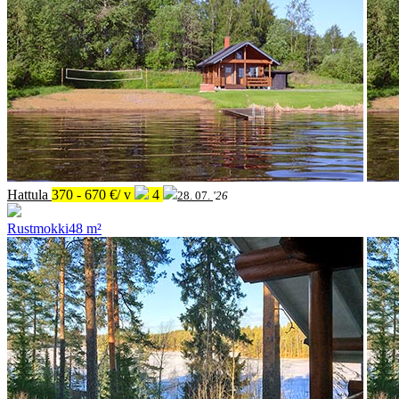
Hattula
370 - 670 €/ v
4
28. 07.
'26
Rustmokki
48 m²