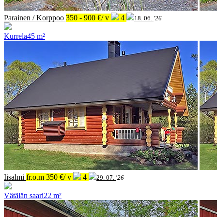
Parainen / Korppoo
350 - 900 €/ v
4
18. 06.
'26
Kurrela
45 m²
Iisalmi
fr.o.m
.
350 €/ v
4
29. 07.
'26
Vätälän saari
22 m²