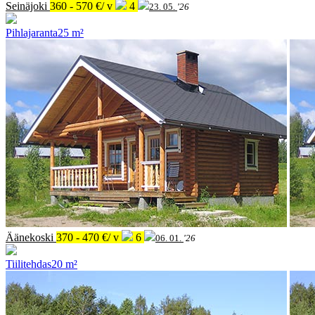
Seinäjoki
360 - 570 €/ v
4
23. 05.
'26
Pihlajaranta
25 m²
Äänekoski
370 - 470 €/ v
6
06. 01.
'26
Tiilitehdas
20 m²