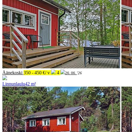
Äänekoski
350 - 450 €/ v
4
26. 06.
'26
Linnunlaulu
42 m²