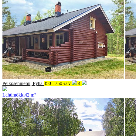
Pelkosenniemi, Pyhä
350 - 750 €/ v
4
Lahtimökki
42 m²