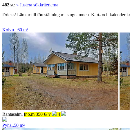
482 st
:
< Justera sökkriterierna
Dricks!
Länkar till föreställningar i stugnamnen.
Kart- och kalenderiko
Koivu...
60 m²
Rantasalmi
fr.o.m
.
350 €/ v
4
Pyhä..
50 m²