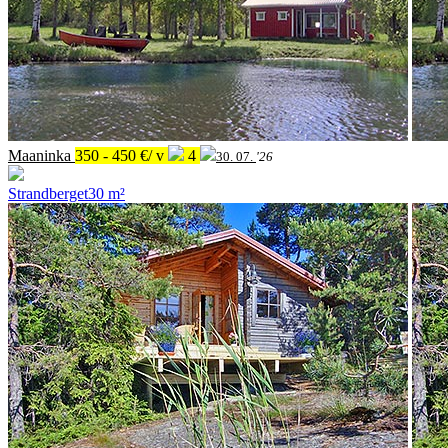
Maaninka
350 - 450 €/ v
4
30. 07.
'26
Strandberget
30 m²