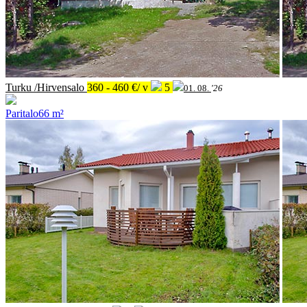
Turku /Hirvensalo
360 - 460 €/ v
5
01. 08.
'26
Paritalo
66 m²