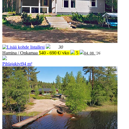
30
Hamina / Onkamaa
540 - 690 €/ vko
5
04. 08.
'26
Pihlajakivi
94 m²