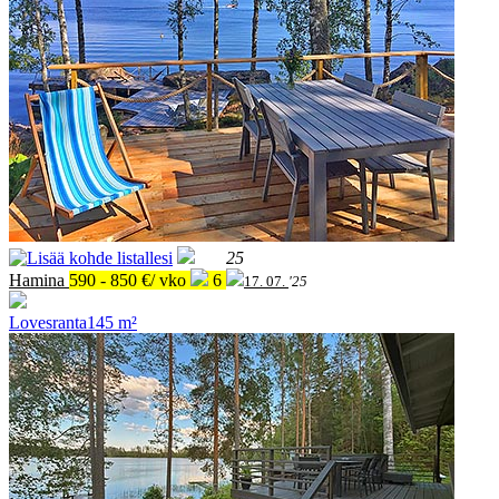
25
Hamina
590 - 850 €/ vko
6
17. 07.
'25
Lovesranta
145 m²