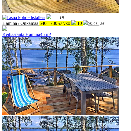
19
Hamina / Onkamaa
540 - 730 €/ vko
10
08. 08.
'26
Keihäsranta Hamina
45 m²