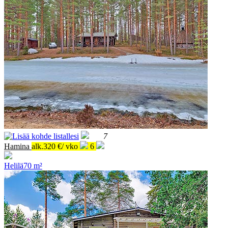
7
Hamina
alk.320 €/ vko
6
Helilä
70 m²