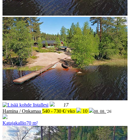
17
Hamina / Onkamaa
540 - 730 €/ vko
10
08. 08.
'26
Katajakallio
70 m²