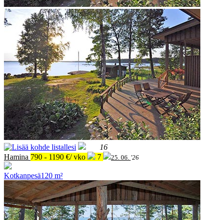
16
Hamina
790 - 1190 €/ vko
7
25. 06.
'26
Kotkanpesä
120 m²