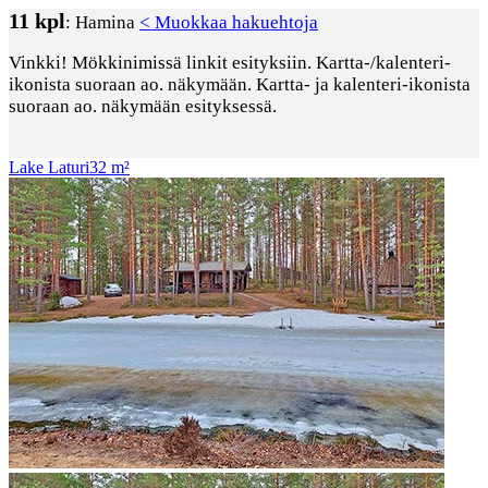
11 kpl
: Hamina
< Muokkaa hakuehtoja
Vinkki!
Mökkinimissä linkit esityksiin. Kartta-/kalenteri-
ikonista suoraan ao. näkymään.
Kartta- ja kalenteri-ikonista
suoraan ao. näkymään esityksessä.
Lake Laturi
32 m²