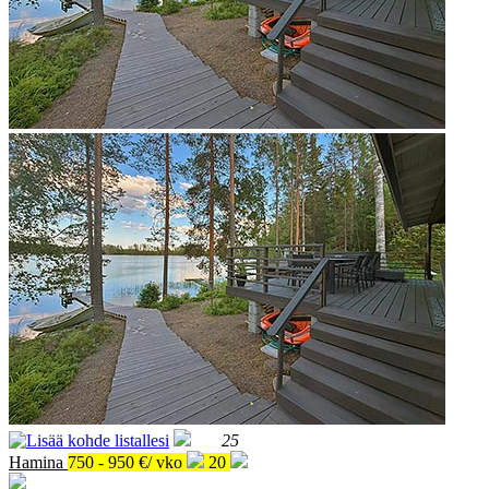
25
Hamina
750 - 950 €/ vko
20