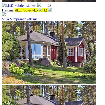
28
Hamina
alk.1400 €/ vko
12
Villa Vimpasaari
240 m²