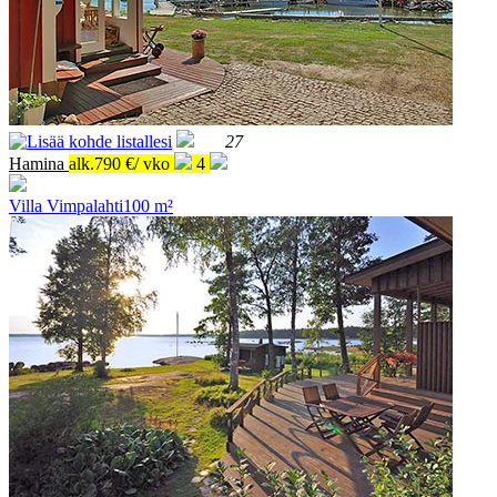
27
Hamina
alk.790 €/ vko
4
Villa Vimpalahti
100 m²