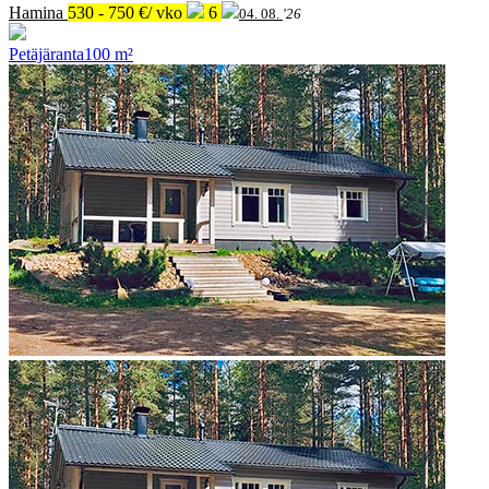
Hamina
530 - 750 €/ vko
6
04. 08.
'26
Petäjäranta
100 m²