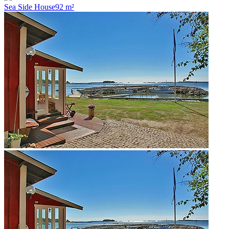
Sea Side House
92 m²