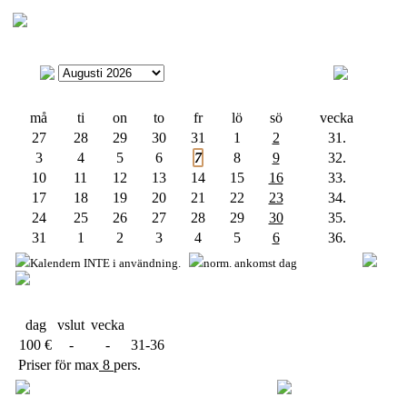
må
ti
on
to
fr
lö
sö
vecka
27
28
29
30
31
1
2
31.
3
4
5
6
7
8
9
32.
10
11
12
13
14
15
16
33.
17
18
19
20
21
22
23
34.
24
25
26
27
28
29
30
35.
31
1
2
3
4
5
6
36.
Kalendern INTE i användning.
norm. ankomst dag
dag
vslut
vecka
100 €
-
-
31-36
Priser för max
8
pers.