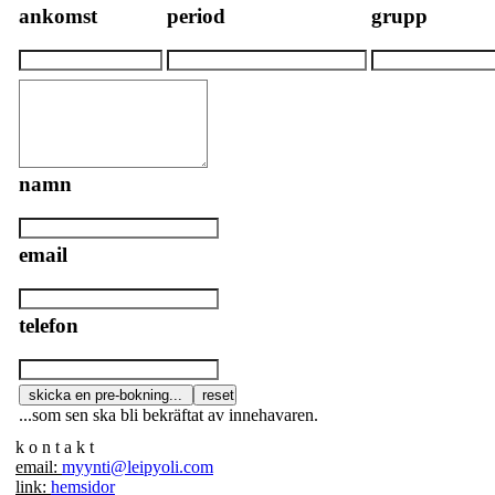
ankomst
period
grupp
namn
email
telefon
...som sen ska bli bekräftat av innehavaren.
k o n t a k t
email:
myynti@leipyoli.com
link:
hemsidor