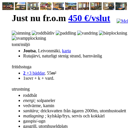
Just nu fr.o.m
450 €/vslut
tomt/miljö
Joutsa
, Leivonmäki,
karta
Rutajärvi
, naturligt stenig strand, barnvänlig
fritidsstuga
2
+3 bäddar
, 55
m²
1sovr + k + vard.
utrustning
roddbåt
energi;
solpaneler
vedvärme, kamin
sanitära;
dricksvatten från ägaren 2000m, utomhustoalett
matlagning ;
kylskåp/frys, servis och kokkärl
gasspis/-ugn
gasgrill, utomhuseldplats