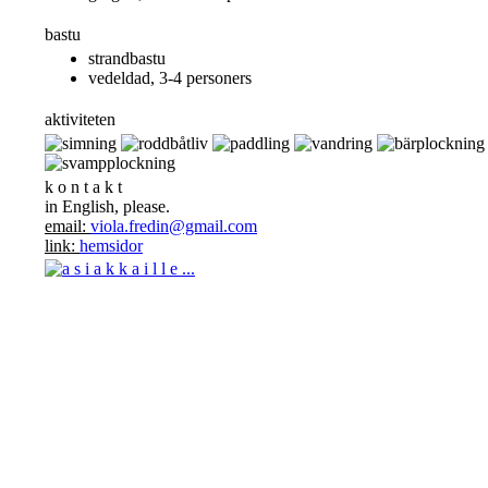
bastu
strandbastu
vedeldad, 3-4 personers
aktiviteten
k o n t a k t
in English, please.
email:
viola.fredin@gmail.com
link:
hemsidor