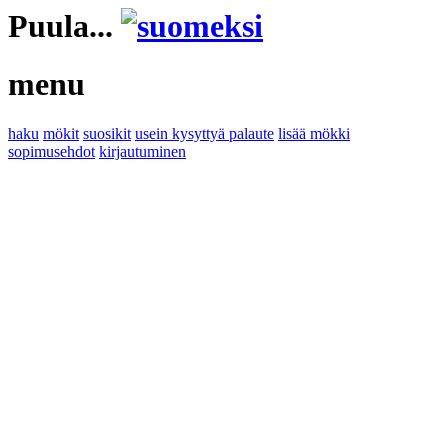
Puula...
menu
haku
mökit
suosikit
usein kysyttyä
palaute
lisää mökki
sopimusehdot
kirjautuminen