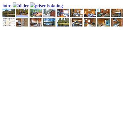
intro
bilder
priser
bokning