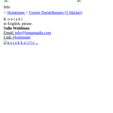
Info
>
Homepage
>
Unsere Darstellungen (5 Stücker)
K o n t a k t
in English, please.
Salla Wahlman
Email:
info@lomamaalla.com
Link:
Homepage